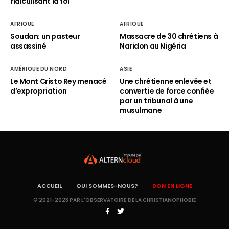
ridiculisant la foi
AFRIQUE
AFRIQUE
Soudan: un pasteur
Massacre de 30 chrétiens à
assassiné
Naridon au Nigéria
AMÉRIQUE DU NORD
ASIE
Le Mont Cristo Rey menacé
Une chrétienne enlevée et
d’expropriation
convertie de force confiée
par un tribunal à une
musulmane
ACCUEIL
QUI SOMMES-NOUS?
DON EN LIGNE
© 2021-2023 PAR L'OBSERVATOIRE DE LA CHRISTIANOPHOBIE