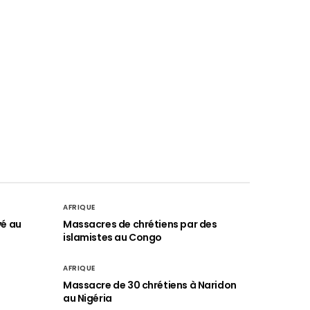
AFRIQUE
vé au
Massacres de chrétiens par des
islamistes au Congo
AFRIQUE
é
Massacre de 30 chrétiens à Naridon
au Nigéria