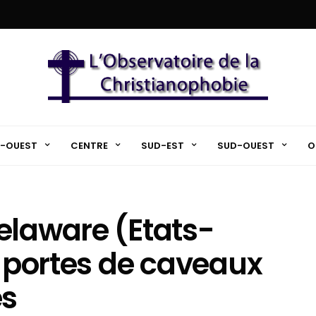
-OUEST
CENTRE
SUD-EST
SUD-OUEST
O
elaware (Etats-
e portes de caveaux
es