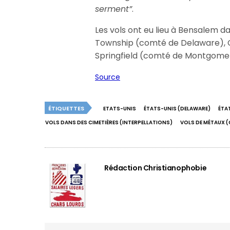
serment”
.
Les vols ont eu lieu à Bensalem 
Township (comté de Delaware), 
Springfield (comté de Montgomer
Source
ÉTIQUETTES
ETATS-UNIS
ÉTATS-UNIS (DELAWARE)
ÉTA
VOLS DANS DES CIMETIÈRES (INTERPELLATIONS)
VOLS DE MÉTAUX (
Rédaction Christianophobie