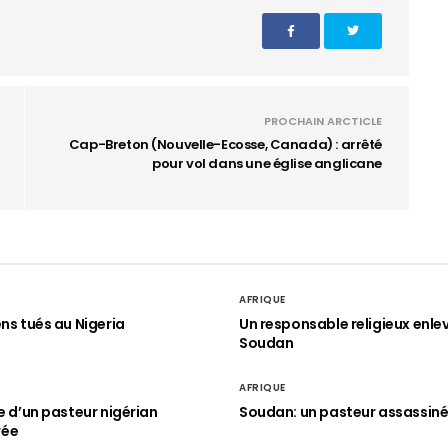
PROCHAIN ARCTICLE
Cap-Breton (Nouvelle-Ecosse, Canada) : arrêté
pour vol dans une église anglicane
AFRIQUE
ens tués au Nigeria
Un responsable religieux enle
Soudan
AFRIQUE
le d’un pasteur nigérian
Soudan: un pasteur assassin
rée