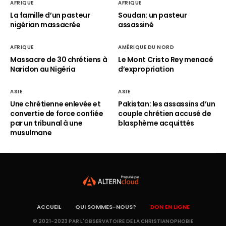
AFRIQUE
AFRIQUE
La famille d’un pasteur
Soudan: un pasteur
nigérian massacrée
assassiné
AFRIQUE
AMÉRIQUE DU NORD
Massacre de 30 chrétiens à
Le Mont Cristo Rey menacé
Naridon au Nigéria
d’expropriation
ASIE
ASIE
Une chrétienne enlevée et
Pakistan: les assassins d’un
convertie de force confiée
couple chrétien accusé de
par un tribunal à une
blasphème acquittés
musulmane
ACCUEIL
QUI SOMMES-NOUS?
DON EN LIGNE
© 2021-2023 PAR L'OBSERVATOIRE DE LA CHRISTIANOPHOBIE