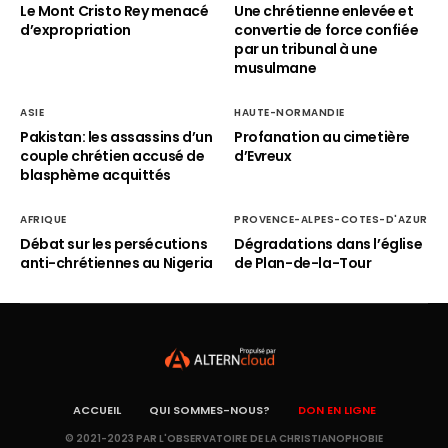
Le Mont Cristo Rey menacé
Une chrétienne enlevée et
d’expropriation
convertie de force confiée
par un tribunal à une
musulmane
ASIE
HAUTE-NORMANDIE
Pakistan: les assassins d’un
Profanation au cimetière
couple chrétien accusé de
d’Evreux
blasphème acquittés
AFRIQUE
PROVENCE-ALPES-COTES-D'AZUR
Débat sur les persécutions
Dégradations dans l’église
anti-chrétiennes au Nigeria
de Plan-de-la-Tour
ACCUEIL
QUI SOMMES-NOUS?
DON EN LIGNE
© 2021-2023 PAR L'OBSERVATOIRE DE LA CHRISTIANOPHOBIE