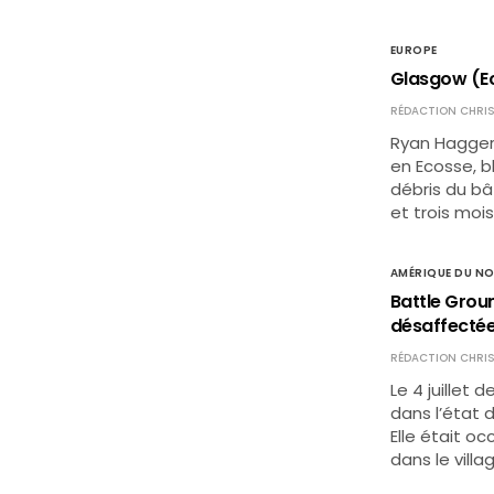
EUROPE
Glasgow (Eco
RÉDACTION CHRIS
Ryan Haggert
en Ecosse, b
débris du bâ
et trois mois
AMÉRIQUE DU N
Battle Groun
désaffecté
RÉDACTION CHRIS
Le 4 juillet 
dans l’état 
Elle était o
dans le vill