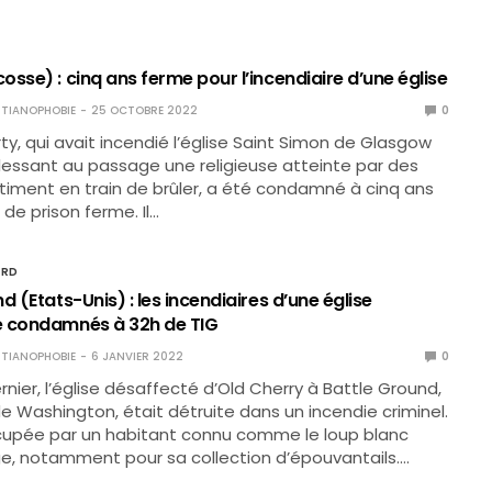
sse) : cinq ans ferme pour l’incendiaire d’une église
TIANOPHOBIE
25 OCTOBRE 2022
0
y, qui avait incendié l’église Saint Simon de Glasgow
lessant au passage une religieuse atteinte par des
timent en train de brûler, a été condamné à cinq ans
 de prison ferme. Il…
ORD
d (Etats-Unis) : les incendiaires d’une église
e condamnés à 32h de TIG
TIANOPHOBIE
6 JANVIER 2022
0
dernier, l’église désaffecté d’Old Cherry à Battle Ground,
de Washington, était détruite dans un incendie criminel.
ccupée par un habitant connu comme le loup blanc
age, notamment pour sa collection d’épouvantails.…