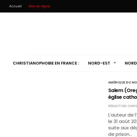
Accueil
Don en ligne
CHRISTIANOPHOBIE EN FRANCE :
NORD-EST
NORD
AMÉRIQUE DU N
Salem (Orego
église catho
RÉDACTION CHRIS
L’auteur de 
le 31 août 20
suite aux dé
de prison…