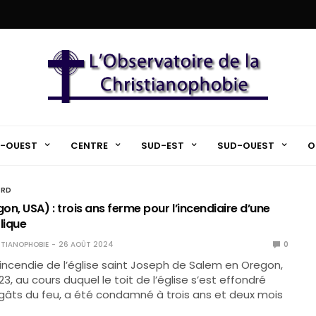
-OUEST
CENTRE
SUD-EST
SUD-OUEST
O
ORD
n, USA) : trois ans ferme pour l’incendiaire d’une
lique
TIANOPHOBIE
26 AOÛT 2024
0
l’incendie de l’église saint Joseph de Salem en Oregon,
23, au cours duquel le toit de l’église s’est effondré
gâts du feu, a été condamné à trois ans et deux mois