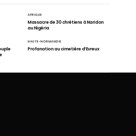
AFRIQUE
é
Massacre de 30 chrétiens à Naridon
au Nigéria
HAUTE-NORMANDIE
ouple
Profanation au cimetière d’Evreux
e