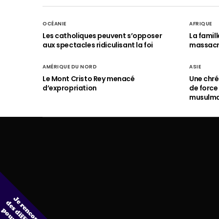
OCÉANIE
AFRIQUE
Les catholiques peuvent s’opposer
La famil
aux spectacles ridiculisant la foi
massac
AMÉRIQUE DU NORD
ASIE
Le Mont Cristo Rey menacé
Une chré
d’expropriation
de force
musulm