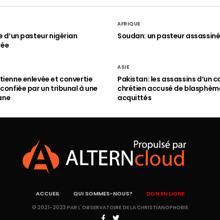
AFRIQUE
le d’un pasteur nigérian
Soudan: un pasteur assassin
rée
ASIE
tienne enlevée et convertie
Pakistan: les assassins d’un c
 confiée par un tribunal à une
chrétien accusé de blasphèm
ane
acquittés
ACCUEIL
QUI SOMMES-NOUS?
DON EN LIGNE
© 2021-2023 PAR L'OBSERVATOIRE DE LA CHRISTIANOPHOBIE