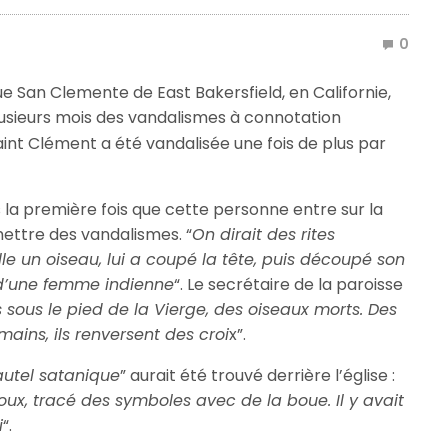
0
ue San Clemente de East Bakersfield, en Californie,
usieurs mois des vandalismes à connotation
 saint Clément a été vandalisée une fois de plus par
s la première fois que cette personne entre sur la
mettre des vandalismes. “
On dirait des rites
le un oiseau, lui a coupé la tête, puis découpé son
e d’une femme indienne
“. Le secrétaire de la paroisse
 sous le pied de la Vierge, des oiseaux morts. Des
ains, ils renversent des croi
x”.
autel satanique
” aurait été trouvé derrière l’église :
lloux, tracé des symboles avec de la boue. Il y avait
i
“.