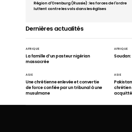
Région d'Orenburg (Russie) : les forces de l'ordre
luttent contre les vols dans les églises
Dernières actualités
AFRIQUE
AFRIQUE
La famille d’un pasteur nigérian
Soudan: 
massacrée
ASIE
ASIE
Une chrétienne enlevée et convertie
Pakistan
de force confiée par un tribunal à une
chrétie
musulmane
acquitt