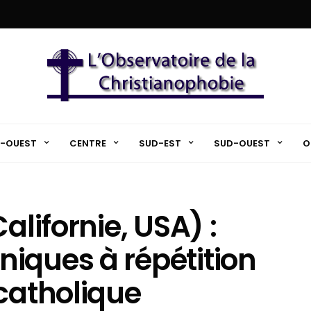
-OUEST
CENTRE
SUD-EST
SUD-OUEST
O
alifornie, USA) :
iques à répétition
 catholique