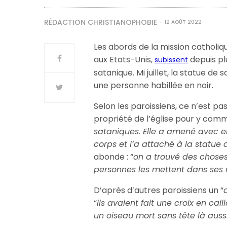
RÉDACTION CHRISTIANOPHOBIE
12 AOÛT 2022
Les abords de la mission catholiq
aux Etats-Unis,
depuis pl
subissent
satanique. Mi juillet, la statue de
une personne habillée en noir.
Selon les paroissiens, ce n’est pa
propriété de l’église pour y com
sataniques. Elle a amené avec el
corps et l’a attaché à la statu
abonde : “
on a trouvé des choses
personnes les mettent dans ses m
D’après d’autres paroissiens un “
“
ils avaient fait une croix en cai
un oiseau mort sans tête là auss