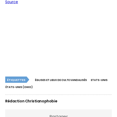
Source
ÉTIQUETTES
ÉGLISES ET LIEUX DE CULTE VANDALISÉS
ETATS-UNIS
ÉTATS-UNIS (OHIO)
Rédaction Christianophobie
Partager