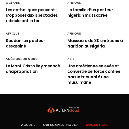
OCÉANIE
AFRIQUE
Les catholiques peuvent
La famille d’un pasteur
s’opposer aux spectacles
nigérian massacrée
ridiculisant la foi
AFRIQUE
AFRIQUE
Soudan: un pasteur
Massacre de 30 chrétiens à
assassiné
Naridon au Nigéria
AMÉRIQUE DU NORD
ASIE
Le Mont Cristo Rey menacé
Une chrétienne enlevée et
d’expropriation
convertie de force confiée
par un tribunal à une
musulmane
ACCUEIL
QUI SOMMES-NOUS?
DON EN LIGNE