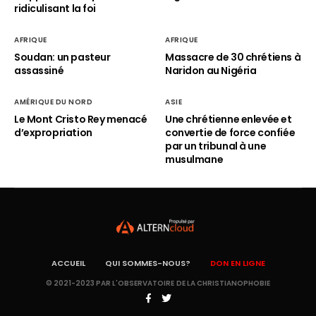
ridiculisant la foi
AFRIQUE
AFRIQUE
Soudan: un pasteur
Massacre de 30 chrétiens à
assassiné
Naridon au Nigéria
AMÉRIQUE DU NORD
ASIE
Le Mont Cristo Rey menacé
Une chrétienne enlevée et
d’expropriation
convertie de force confiée
par un tribunal à une
musulmane
ACCUEIL
QUI SOMMES-NOUS?
DON EN LIGNE
© 2021-2023 PAR L'OBSERVATOIRE DE LA CHRISTIANOPHOBIE