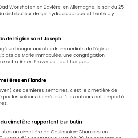
Bad Wörishofen en Bavière, en Allemagne, le soir du 25
 du distributeur de gel hydroalcoolique et tenté d’y
s de l’église saint Joseph
gé un hangar aux abords immédiats de l’église
 Oblats de Marie Immaculée, une congrégation
re est à Aix en Provence. Ledit hangar…
imetières en Flandre
uven) ces dernières semaines, c’est le cimetière de
é par les voleurs de métaux. “Les auteurs ont emporté
tres…
 du cimetière rapportent leur butin
rbustes au cimetière de Coulouniex-Chamiers en