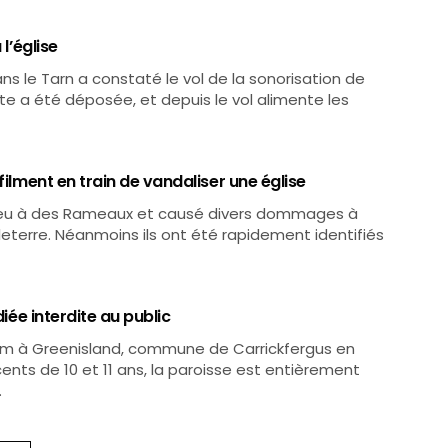
l’église
ns le Tarn a constaté le vol de la sonorisation de
ainte a été déposée, et depuis le vol alimente les
filment en train de vandaliser une église
e feu à des Rameaux et causé divers dommages à
gleterre. Néanmoins ils ont été rapidement identifiés
diée interdite au public
 Nom à Greenisland, commune de Carrickfergus en
ents de 10 et 11 ans, la paroisse est entièrement
…