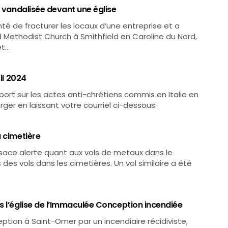
e vandalisée devant une église
é de fracturer les locaux d’une entreprise et a
 Methodist Church à Smithfield en Caroline du Nord,
et…
il 2024
rt sur les actes anti-chrétiens commis en Italie en
arger en laissant votre courriel ci-dessous:
u cimetière
lsace alerte quant aux vols de metaux dans le
es des vols dans les cimetières. Un vol similaire a été
s l’église de l’Immaculée Conception incendiée
eption à Saint-Omer par un incendiaire récidiviste,