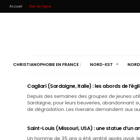
Accueil
Don en ligne
CHRISTIANOPHOBIE EN FRANCE :
NORD-EST
NORD
Cagliari (Sardaigne, Italie) : les abords de l’ég
Depuis des semaines des groupes de jeunes utilis
Sardaigne, pour leurs beuveries, abandonnant s
de dégradation. Les riverains demandent aux au
Saint-Louis (Missouri, USA) : une statue d’un 
Un homme de 35 ans a été arrêté après avoir, le