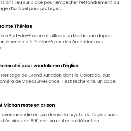
nts ont lieu sur place pour empêcher l’effondrement du
rigé d’ici Noël pour protéger…
 sainte Thérèse
é à Fort-de-France et ailleurs en Martinique depuis
un incendie a été allumé par des émeutiers aux
s…
echerché pour vandalisme d’église
e Heritage de Grand Junction dans le Colorado, aux
 caméra de vidéosurveillance. Il est recherché, un appel
int Michan reste en prison
voir incendié en juin dernier la crypte de l’église saint
ifiés vieux de 800 ans, va rester en détention