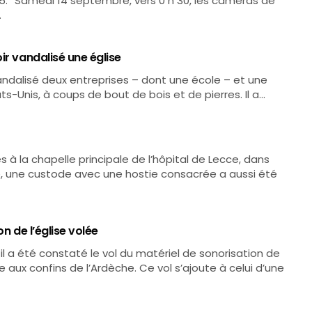
 15. “Samedi 14 septembre, vers 0 h 30, les caméras de
…
ir vandalisé une église
ndalisé deux entreprises – dont une école – et une
s-Unis, à coups de bout de bois et de pierres. Il a…
s à la chapelle principale de l’hôpital de Lecce, dans
mbre, une custode avec une hostie consacrée a aussi été
n de l’église volée
 il a été constaté le vol du matériel de sonorisation de
re aux confins de l’Ardèche. Ce vol s’ajoute à celui d’une