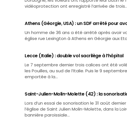
Dordogne, les voleurs ont rapporté leur butin le
vidéoprotection ont enregistré l’arrivée de trois
Athens (Géorgie, USA) : un SDF arrêté pour avo
Un homme de 36 ans a été arrêté après avoir va
église rue Lexington à Athens en Géorgie aux Etat
Lecce (Italie) : double vol sacrilège à l’hôpital
Le 7 septembre dernier trois calices ont été volé
les Pouilles, au sud de l’Italie. Puis le 9 septe
emportée à la…
Saint-Julien-Molin-Molette (42) : la sonorisatio
Lors d’un essai de sonorisation le 31 août dernier
l’église de Saint Julien Molin-Molette, dans la Loi
bannière paroissiale…