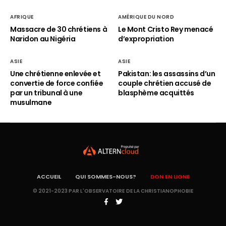
AFRIQUE
AMÉRIQUE DU NORD
Massacre de 30 chrétiens à
Le Mont Cristo Rey menacé
Naridon au Nigéria
d’expropriation
ASIE
ASIE
Une chrétienne enlevée et
Pakistan: les assassins d’un
convertie de force confiée
couple chrétien accusé de
par un tribunal à une
blasphème acquittés
musulmane
ACCUEIL
QUI SOMMES-NOUS?
DON EN LIGNE
© 2021-2023 PAR L'OBSERVATOIRE DE LA CHRISTIANOPHOBIE