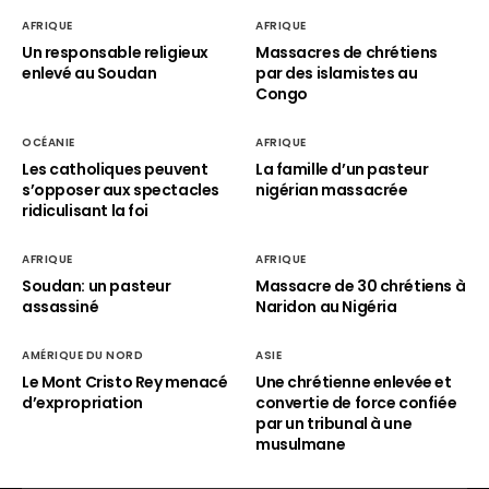
AFRIQUE
AFRIQUE
Un responsable religieux
Massacres de chrétiens
enlevé au Soudan
par des islamistes au
Congo
OCÉANIE
AFRIQUE
Les catholiques peuvent
La famille d’un pasteur
s’opposer aux spectacles
nigérian massacrée
ridiculisant la foi
AFRIQUE
AFRIQUE
Soudan: un pasteur
Massacre de 30 chrétiens à
assassiné
Naridon au Nigéria
AMÉRIQUE DU NORD
ASIE
Le Mont Cristo Rey menacé
Une chrétienne enlevée et
d’expropriation
convertie de force confiée
par un tribunal à une
musulmane