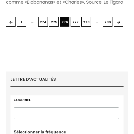
comme «Biobananas» et «Charles». Source: Le Figaro
…
…
←
→
1
274
275
276
277
278
280
LETTRE D’ACTUALITÉS
COURRIEL
Sélectionner la fréquence