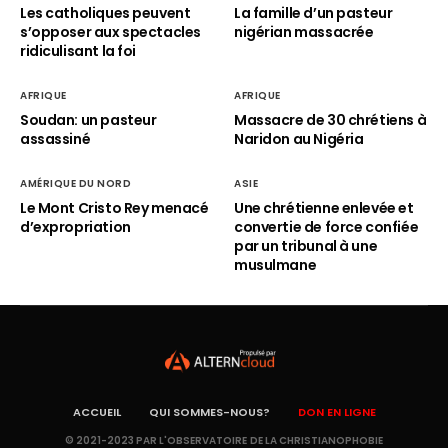
Les catholiques peuvent
La famille d’un pasteur
s’opposer aux spectacles
nigérian massacrée
ridiculisant la foi
AFRIQUE
AFRIQUE
Soudan: un pasteur
Massacre de 30 chrétiens à
assassiné
Naridon au Nigéria
AMÉRIQUE DU NORD
ASIE
Le Mont Cristo Rey menacé
Une chrétienne enlevée et
d’expropriation
convertie de force confiée
par un tribunal à une
musulmane
ACCUEIL
QUI SOMMES-NOUS?
DON EN LIGNE
© 2021-2023 PAR L'OBSERVATOIRE DE LA CHRISTIANOPHOBIE