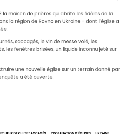
3 la maison de prières qui abrite les fidèles de la
s la région de Rovno en Ukraine – dont l’église a
née.
urnés, saccagés, le vin de messe volé, les
les fenêtres brisées, un liquide inconnu jeté sur
truire une nouvelle église sur un terrain donné par
 enquête a été ouverte.
 ET LIEUX DE CULTE SACCAGÉS
PROFANATION D'ÉGLISES
UKRAINE