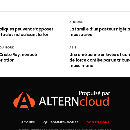
AFRIQUE
oliques peuvent s’opposer
La famille d’un pasteur nigéri
acles ridiculisant la foi
massacrée
 DU NORD
ASIE
Cristo Rey menacé
Une chrétienne enlevée et con
riation
de force confiée par un tribun
musulmane
ACCUEIL
QUI SOMMES-NOUS?
DON EN LIGNE