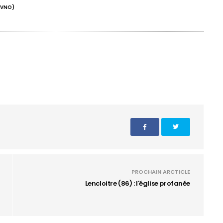
OVNO)
PROCHAIN ARCTICLE
Lencloitre (86) : l'église profanée