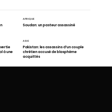
AFRIQUE
an
Soudan: un pasteur assassiné
ASIE
vertie
Pakistan: les assassins d’un couple
al à une
chrétien accusé de blasphème
acquittés