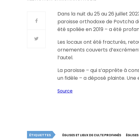
Dans la nuit du 25 au 26 juillet 202
paroisse orthodoxe de Povtcha dan
été spoliée en 2019 – a été profa
Les locaux ont été fracturés, reto
ornements couverts d’excréments, 
l’autel.
La paroisse – qui s’apprête à cons
un fidèle – a déposé plainte. Une
Source
ÉTIQUETTES
ÉGLISES ET LIEUX DE CULTE PROFANÉS
ÉGLISES