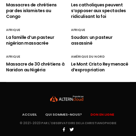
Massacres de chrétiens
Les catholiques peuvent
par des islamistes au
s’opposer aux spectacles
Congo
ridiculisant la foi
AFRIQUE
AFRIQUE
La famille d’un pasteur
Soudan: un pasteur
nigérian massacrée
assassiné
AFRIQUE
AMÉRIQUE DU NORD
Massacre de 30 chrétiens à
Le Mont Cristo Rey menacé
Naridon au Nigéria
d’expropriation
ACCUEIL
QUI SOMMES-NOUS?
DON EN LIGNE
© 2021-2023 PAR L'OBSERVATOIRE DE LA CHRISTIANOPHOBIE