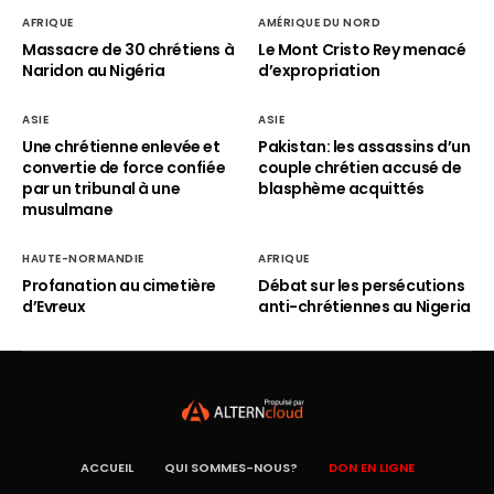
AFRIQUE
AMÉRIQUE DU NORD
Massacre de 30 chrétiens à
Le Mont Cristo Rey menacé
Naridon au Nigéria
d’expropriation
ASIE
ASIE
Une chrétienne enlevée et
Pakistan: les assassins d’un
convertie de force confiée
couple chrétien accusé de
par un tribunal à une
blasphème acquittés
musulmane
HAUTE-NORMANDIE
AFRIQUE
Profanation au cimetière
Débat sur les persécutions
d’Evreux
anti-chrétiennes au Nigeria
ACCUEIL
QUI SOMMES-NOUS?
DON EN LIGNE