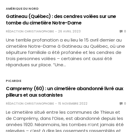
AMÉRIQUE DU NORD
Gatineau (Québec) : des cendres volées sur une
tombe du cimetière Notre-Dame
RÉDACTION CHRISTIANOPHOBIE
26 AVRIL 2023
0
Une terrible profanation a eu lieu le 15 avril dernier au
cimetière Notre-Dame à Gatineau au Québec, où une
sépulture familiale a été profanée et les cendres de
trois personnes volées – certaines ont aussi été
répandues sur place. “Une…
PICARDIE
Campremy (60) : un cimetière abandonné livré aux
pilleurs et aux satanistes
RÉDACTION CHRISTIANOPHOBIE
15 NOVEMBRE 2022
0
Le cimetière situé entre les communes de Thieux et
de Camprémy, dans l’Oise, est abandonné depuis les
années 1920. Néanmoins, les tombes n’ont jamais été
relevées – c’est à dire les ossements rassemblés et