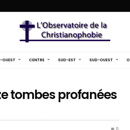
-OUEST
CENTRE
SUD-EST
SUD-OUEST
O
inze tombes profanées
0