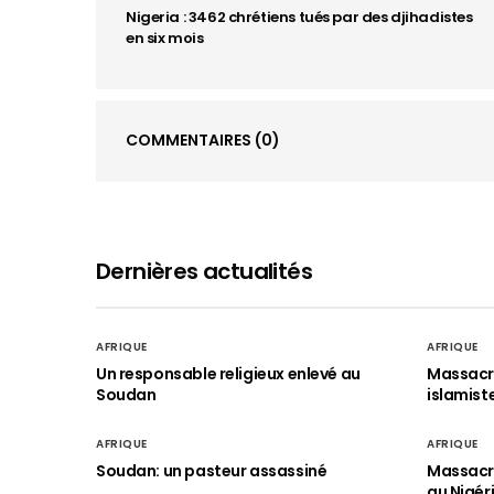
Nigeria : 3462 chrétiens tués par des djihadistes
en six mois
COMMENTAIRES
(0)
Dernières actualités
AFRIQUE
AFRIQUE
Un responsable religieux enlevé au
Massacre
Soudan
islamist
AFRIQUE
AFRIQUE
Soudan: un pasteur assassiné
Massacre
au Nigér