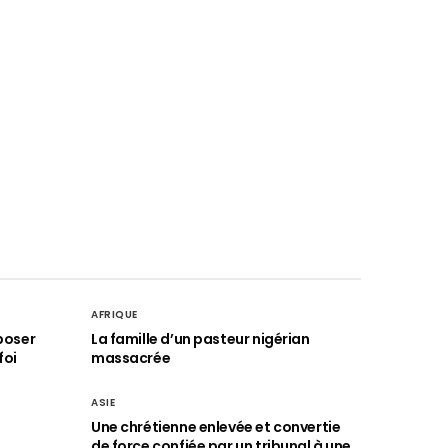
AFRIQUE
poser
La famille d’un pasteur nigérian
foi
massacrée
ASIE
Une chrétienne enlevée et convertie
de force confiée par un tribunal à une