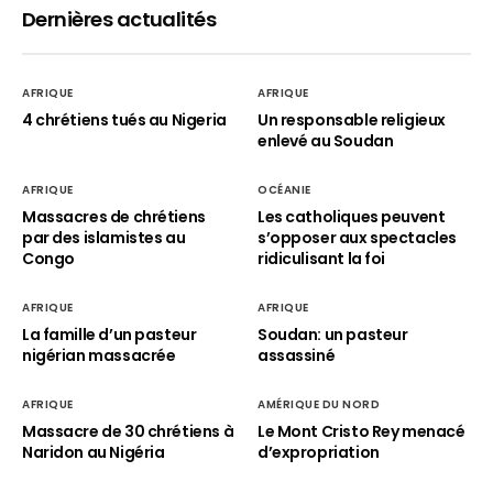
Dernières actualités
AFRIQUE
AFRIQUE
4 chrétiens tués au Nigeria
Un responsable religieux
enlevé au Soudan
AFRIQUE
OCÉANIE
Massacres de chrétiens
Les catholiques peuvent
par des islamistes au
s’opposer aux spectacles
Congo
ridiculisant la foi
AFRIQUE
AFRIQUE
La famille d’un pasteur
Soudan: un pasteur
nigérian massacrée
assassiné
AFRIQUE
AMÉRIQUE DU NORD
Massacre de 30 chrétiens à
Le Mont Cristo Rey menacé
Naridon au Nigéria
d’expropriation