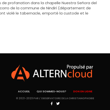
 de profanation dans la chapelle Nuestra Señora del
corro de la commune de Nindirí (département de
 ont violé le tabernacle, emporté la custode et le
ACCUEIL
QUI SOMMES-NOUS?
DON EN LIGNE
© 2021-2023 PAR L'OBSERVATOIRE DE LA CHRISTIANOPHOBIE