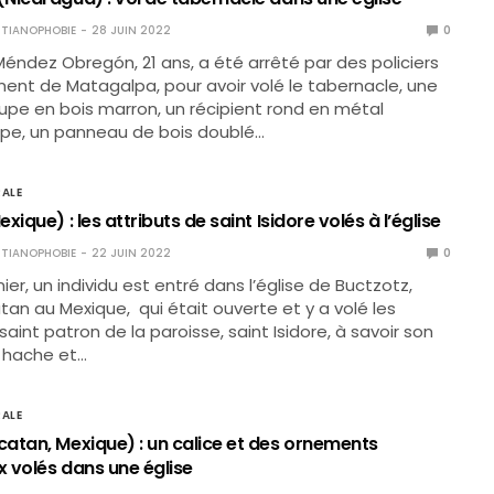
TIANOPHOBIE
28 JUIN 2022
0
Méndez Obregón, 21 ans, a été arrêté par des policiers
nt de Matagalpa, pour avoir volé le tabernacle, une
oupe en bois marron, un récipient rond en métal
pe, un panneau de bois doublé…
ALE
xique) : les attributs de saint Isidore volés à l’église
TIANOPHOBIE
22 JUIN 2022
0
rnier, un individu est entré dans l’église de Buctzotz,
tan au Mexique, qui était ouverte et y a volé les
saint patron de la paroisse, saint Isidore, à savoir son
 hache et…
ALE
atan, Mexique) : un calice et des ornements
 volés dans une église