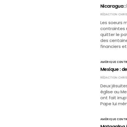
Nicaragua : 
RÉDACTION CHRIS
Les soeurs m
contraintes 
quitter le p
des centain
financiers et
AMÉRIQUE CENTR
Mexique : de
RÉDACTION CHRIS
Deux jésuite
église au M
ont fait irru
Pape lui m
AMÉRIQUE CENTR
Matagalpa (