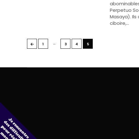
abominables
Perpetuo So
Masaya). Ils
ciboire,…
…
←
1
3
4
5