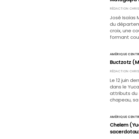
RÉDACTION CHRIS
José Isaías 
du départeme
croix, une c
formant cou
AMÉRIQUE CENTR
Buctzotz (Me
RÉDACTION CHRIS
Le 12 juin de
dans le Yuca
attributs du 
chapeau, sa
AMÉRIQUE CENTR
Chelem (Yuc
sacerdotaux