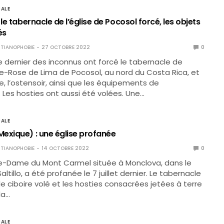
ALE
 le tabernacle de l’église de Pocosol forcé, les objets
és
TIANOPHOBIE
27 OCTOBRE 2022
0
e dernier des inconnus ont forcé le tabernacle de
nte-Rose de Lima de Pocosol, au nord du Costa Rica, et
re, l’ostensoir, ainsi que les équipements de
. Les hosties ont aussi été volées. Une…
ALE
exique) : une église profanée
TIANOPHOBIE
14 OCTOBRE 2022
0
re-Dame du Mont Carmel située à Monclova, dans le
ltillo, a été profanée le 7 juillet dernier. Le tabernacle
le ciboire volé et les hosties consacrées jetées à terre
la…
ALE