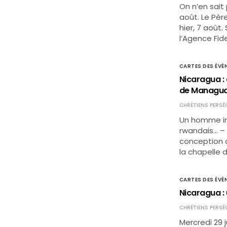
On n’en sait
août. Le Pèr
hier, 7 août
l’Agence Fide
CARTES DES ÉVÉ
Nicaragua :
de Managua
CHRÉTIENS PERSÉ
Un homme inc
rwandais… – 
conception dan
la chapelle 
CARTES DES ÉVÉ
Nicaragua : 
CHRÉTIENS PERSÉ
Mercredi 29 