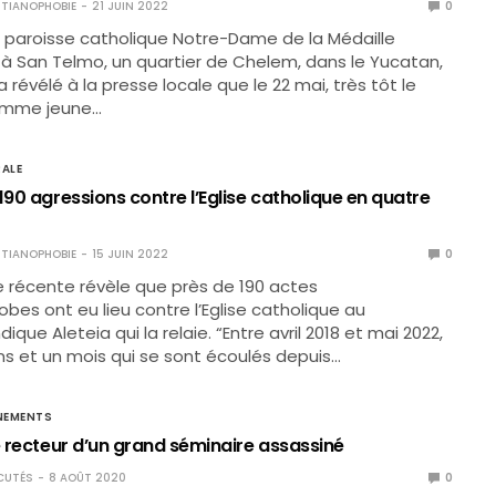
TIANOPHOBIE
21 JUIN 2022
0
a paroisse catholique Notre-Dame de la Médaille
 à San Telmo, un quartier de Chelem, dans le Yucatan,
 révélé à la presse locale que le 22 mai, très tôt le
omme jeune…
ALE
190 agressions contre l’Eglise catholique en quatre
TIANOPHOBIE
15 JUIN 2022
0
 récente révèle que près de 190 actes
obes ont eu lieu contre l’Eglise catholique au
dique Aleteia qui la relaie. “Entre avril 2018 et mai 2022,
ns et un mois qui se sont écoulés depuis…
NEMENTS
e recteur d’un grand séminaire assassiné
CUTÉS
8 AOÛT 2020
0