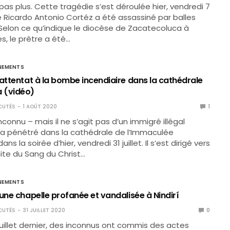
 pas plus. Cette tragédie s’est déroulée hier, vendredi 7
e Ricardo Antonio Cortéz a été assassiné par balles
. Selon ce qu’indique le diocèse de Zacatecoluca à
s, le prêtre a été…
NEMENTS
 attentat à la bombe incendiaire dans la cathédrale
 (vidéo)
CUTÉS
1 AOÛT 2020
1
onnu – mais il ne s’agit pas d’un immigré illégal
a pénétré dans la cathédrale de l’Immaculée
s la soirée d’hier, vendredi 31 juillet. Il s’est dirigé vers
dite du Sang du Christ…
NEMENTS
une chapelle profanée et vandalisée à Nindirí
CUTÉS
31 JUILLET 2020
0
juillet dernier, des inconnus ont commis des actes