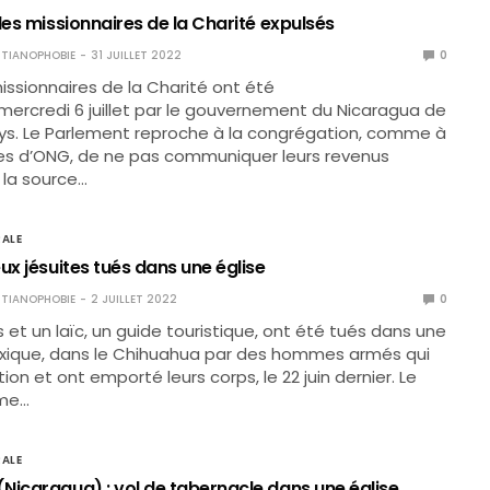
les missionnaires de la Charité expulsés
TIANOPHOBIE
31 JUILLET 2022
0
issionnaires de la Charité ont été
mercredi 6 juillet par le gouvernement du Nicaragua de
ays. Le Parlement reproche à la congrégation, comme à
es d’ONG, de ne pas communiquer leurs revenus
 la source…
ALE
ux jésuites tués dans une église
TIANOPHOBIE
2 JUILLET 2022
0
s et un laïc, un guide touristique, ont été tués dans une
exique, dans le Chihuahua par des hommes armés qui
ption et ont emporté leurs corps, le 22 juin dernier. Le
ême…
ALE
Nicaragua) : vol de tabernacle dans une église