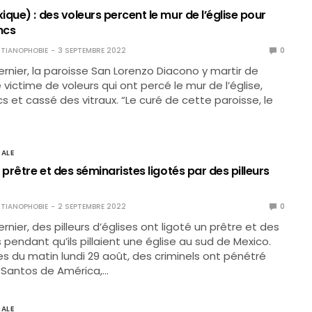
que) : des voleurs percent le mur de l’église pour
oncs
TIANOPHOBIE
3 SEPTEMBRE 2022
0
ernier, la paroisse San Lorenzo Diacono y martir de
victime de voleurs qui ont percé le mur de l’église,
ncs et cassé des vitraux. “Le curé de cette paroisse, le
ALE
 prêtre et des séminaristes ligotés par des pilleurs
TIANOPHOBIE
2 SEPTEMBRE 2022
0
rnier, des pilleurs d’églises ont ligoté un prêtre et des
 pendant qu’ils pillaient une église au sud de Mexico.
es du matin lundi 29 août, des criminels ont pénétré
e Santos de América,…
ALE