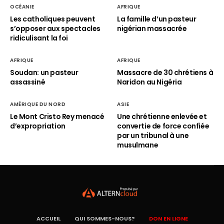
OCÉANIE
AFRIQUE
Les catholiques peuvent
La famille d’un pasteur
s’opposer aux spectacles
nigérian massacrée
ridiculisant la foi
AFRIQUE
AFRIQUE
Soudan: un pasteur
Massacre de 30 chrétiens à
assassiné
Naridon au Nigéria
AMÉRIQUE DU NORD
ASIE
Le Mont Cristo Rey menacé
Une chrétienne enlevée et
d’expropriation
convertie de force confiée
par un tribunal à une
musulmane
ACCUEIL
QUI SOMMES-NOUS?
DON EN LIGNE