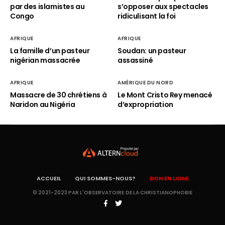
par des islamistes au
s’opposer aux spectacles
Congo
ridiculisant la foi
AFRIQUE
AFRIQUE
La famille d’un pasteur
Soudan: un pasteur
nigérian massacrée
assassiné
AFRIQUE
AMÉRIQUE DU NORD
Massacre de 30 chrétiens à
Le Mont Cristo Rey menacé
Naridon au Nigéria
d’expropriation
ACCUEIL
QUI SOMMES-NOUS?
DON EN LIGNE
© 2021-2023 PAR L'OBSERVATOIRE DE LA CHRISTIANOPHOBIE