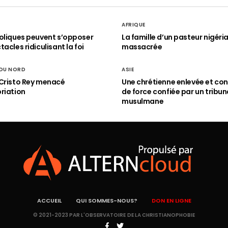
AFRIQUE
oliques peuvent s’opposer
La famille d’un pasteur nigéri
acles ridiculisant la foi
massacrée
 DU NORD
ASIE
Cristo Rey menacé
Une chrétienne enlevée et con
riation
de force confiée par un tribun
musulmane
ACCUEIL
QUI SOMMES-NOUS?
DON EN LIGNE
© 2021-2023 PAR L'OBSERVATOIRE DE LA CHRISTIANOPHOBIE