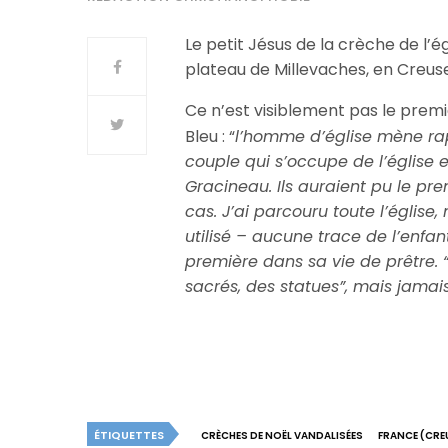
Le petit Jésus de la crèche de l’é
plateau de Millevaches, en Creuse,
Ce n’est visiblement pas le prem
Bleu : “
l’homme d’église mène rapi
couple qui s’occupe de l’église et
Gracineau. Ils auraient pu le pre
cas. J’ai parcouru toute l’églis
utilisé – aucune trace de l’enfant
première dans sa vie de prêtre. “J
sacrés, des statues”, mais jamais
ÉTIQUETTES
CRÈCHES DE NOËL VANDALISÉES
FRANCE (CRE