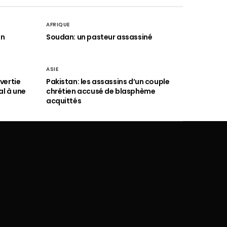
AFRIQUE
an
Soudan: un pasteur assassiné
ASIE
vertie
Pakistan: les assassins d’un couple
al à une
chrétien accusé de blasphème
acquittés