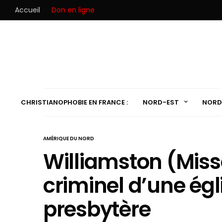
Accueil
Don en ligne
CHRISTIANOPHOBIE EN FRANCE :
NORD-EST
NORD
AMÉRIQUE DU NORD
Williamston (Misso
criminel d’une égl
presbytère