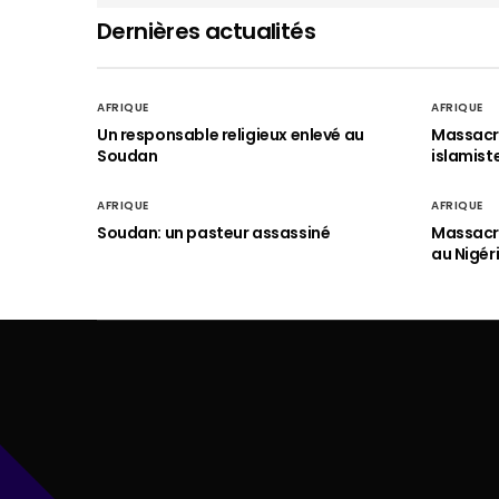
Dernières actualités
AFRIQUE
AFRIQUE
Un responsable religieux enlevé au
Massacre
Soudan
islamist
AFRIQUE
AFRIQUE
Soudan: un pasteur assassiné
Massacre
au Nigér