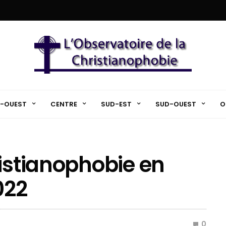
-OUEST
CENTRE
SUD-EST
SUD-OUEST
O
ristianophobie en
022
0