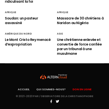
ridiculisant la foi
AFRIQUE
AFRIQUE
Soudan: un pasteur
Massacre de 30 chrétiens à
assassiné
Naridon au Nigéria
AMÉRIQUE DU NORD
ASIE
Le Mont Cristo Rey menacé
Une chrétienne enlevée et
d’expropriation
convertie de force confiée
par un tribunal à une
musulmane
ACCUEIL
QUI SOMMES-NOUS?
DON EN LIGNE
© 2021-2023 PAR L'OBSERVATOIRE DE LA CHRISTIANOPHOBIE