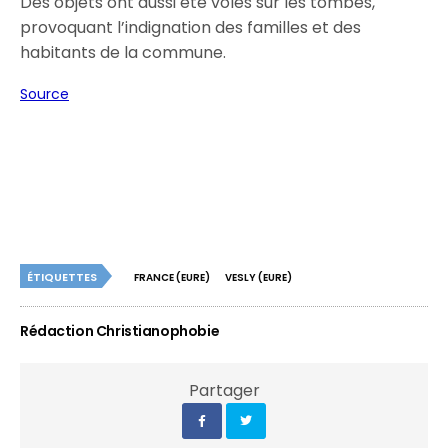
Des objets ont aussi été volés sur les tombes,
provoquant l’indignation des familles et des
habitants de la commune.
Source
ÉTIQUETTES
FRANCE (EURE)
VESLY (EURE)
Rédaction Christianophobie
Partager