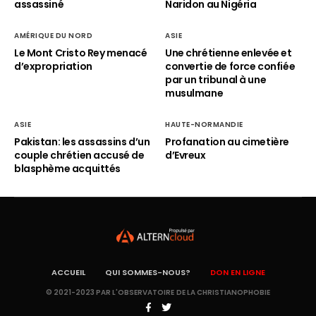
assassiné
Naridon au Nigéria
AMÉRIQUE DU NORD
ASIE
Le Mont Cristo Rey menacé
Une chrétienne enlevée et
d’expropriation
convertie de force confiée
par un tribunal à une
musulmane
ASIE
HAUTE-NORMANDIE
Pakistan: les assassins d’un
Profanation au cimetière
couple chrétien accusé de
d’Evreux
blasphème acquittés
ACCUEIL
QUI SOMMES-NOUS?
DON EN LIGNE
© 2021-2023 PAR L'OBSERVATOIRE DE LA CHRISTIANOPHOBIE