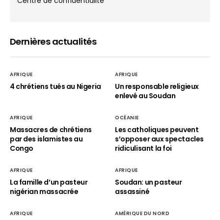
Centre de confidentialité
Dernières actualités
AFRIQUE
AFRIQUE
4 chrétiens tués au Nigeria
Un responsable religieux
enlevé au Soudan
AFRIQUE
OCÉANIE
Massacres de chrétiens
Les catholiques peuvent
par des islamistes au
s’opposer aux spectacles
Congo
ridiculisant la foi
AFRIQUE
AFRIQUE
La famille d’un pasteur
Soudan: un pasteur
nigérian massacrée
assassiné
AFRIQUE
AMÉRIQUE DU NORD