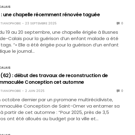
ALAIS
 : une chapelle récemment rénovée taguée
TIANOPHOBIE
23 SEPTEMBRE 2025
0
 du 19 au 20 septembre, une chapelle érigée à Busnes
de-Calais pour la guérison d’un enfant malade a été
tags. “« Elle a été érigée pour la guérison d’un enfant
ique le journal…
ALAIS
(62) : début des travaux de reconstruction de
 l’Immaculée Conception cet automne
TIANOPHOBIE
2 JUIN 2025
0
 octobre dernier par un pyromane multirécidiviste,
 l’Immaculée Conception de Saint-Omer va entamer sa
à partir de cet automne : “Pour 2025, près de 3,5
ros ont été alloués au budget par la ville et…