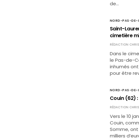
de…
NORD-PAS-DE-C
Saint-Laure
cimetière mi
RÉDACTION CHRIS
Dans le cime
le Pas-de-Ca
inhumés ont 
pour être re
NORD-PAS-DE-C
Couin (62) :
RÉDACTION CHRIS
Vers le 10 ja
Couin, comm
Somme, ont é
milliers d’e