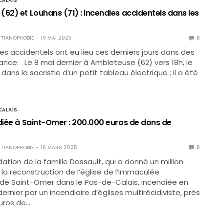
ALAIS
62) et Louhans (71) : incendies accidentels dans les
TIANOPHOBIE
19 MAI 2025
0
es accidentels ont eu lieu ces derniers jours dans des
rance: Le 8 mai dernier à Ambleteuse (62) vers 18h, le
 dans la sacristie d’un petit tableau électrique ; il a été
ALAIS
ndiée à Saint-Omer : 200.000 euros de dons de
TIANOPHOBIE
16 MARS 2025
0
ation de la famille Dassault, qui a donné un million
 la reconstruction de l’église de l’Immaculée
de Saint-Omer dans le Pas-de-Calais, incendiée en
rnier par un incendiaire d’églises multirécidiviste, près
uros de…