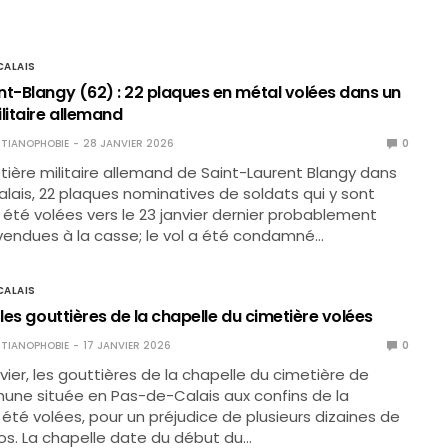
ALAIS
nt-Blangy (62) : 22 plaques en métal volées dans un
litaire allemand
TIANOPHOBIE
28 JANVIER 2026
0
tière militaire allemand de Saint-Laurent Blangy dans
lais, 22 plaques nominatives de soldats qui y sont
été volées vers le 23 janvier dernier probablement
vendues à la casse; le vol a été condamné…
ALAIS
 les gouttières de la chapelle du cimetière volées
TIANOPHOBIE
17 JANVIER 2026
0
nvier, les gouttières de la chapelle du cimetière de
une située en Pas-de-Calais aux confins de la
té volées, pour un préjudice de plusieurs dizaines de
uros. La chapelle date du début du…