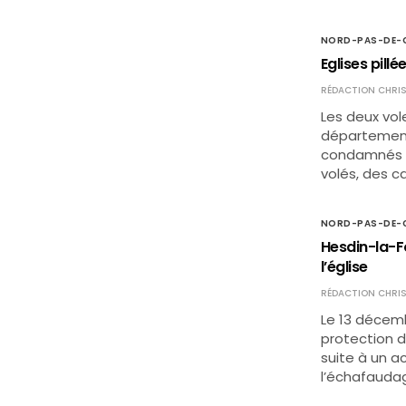
NORD-PAS-DE-C
Eglises pillé
RÉDACTION CHRIS
Les deux vole
département 
condamnés à 
volés, des ca
NORD-PAS-DE-C
Hesdin-la-F
l’église
RÉDACTION CHRIS
Le 13 décemb
protection d
suite à un 
l’échafaudag