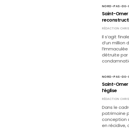
NORD-PAS-DE-C
Saint-Omer :
reconstructi
RÉDACTION CHRIS
Il s’agit fin
d’un million 
l’Immaculée
détruite par 
condamnati
NORD-PAS-DE-C
Saint-Omer (
l’église
RÉDACTION CHRIS
Dans le cadr
patrimoine p
conception d
en récidive,