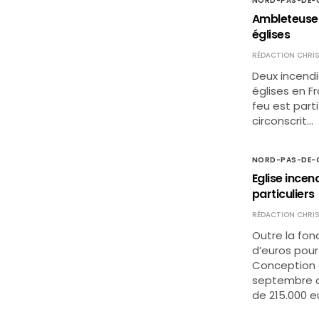
NORD-PAS-DE-C
Ambleteuse (
églises
RÉDACTION CHRIS
Deux incendi
églises en F
feu est parti
circonscrit…
NORD-PAS-DE-C
Eglise ince
particuliers
RÉDACTION CHRIS
Outre la fond
d’euros pour
Conception 
septembre de
de 215.000 e