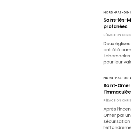
NORD-PAS-DE-C
Sains-lès-Ma
profanées
RÉDACTION CHRIS
Deux églises
ont été camb
tabernacles 
pour leur va
NORD-PAS-DE-C
Saint-Omer (
l’Immaculée
RÉDACTION CHRIS
Après l’ince
Omer par un 
sécurisation
l’effondreme