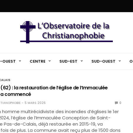
-OUEST
CENTRE
SUD-EST
SUD-OUEST
O
ALAIS
62) : la restauration de l’église de l’Immaculée
n a commencé
TIANOPHOBIE
5 MARS 2026
0
n homme multirécidiviste des incendies d’églises le 1er
24, l’église de l’Immaculée Conception de Saint-
e Pas-de-Calais, déjà restaurée en 2015-19, va
 fois de plus. La commune avait reçu plus de 1500 dons