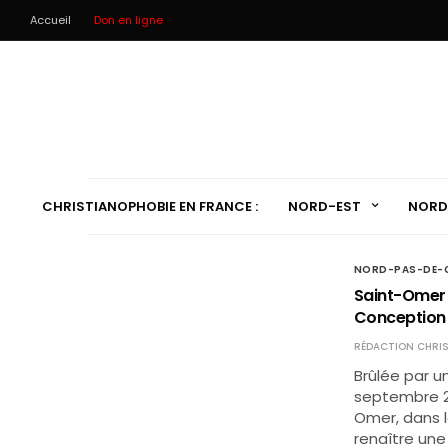
Accueil
Don en ligne
CHRISTIANOPHOBIE EN FRANCE :
NORD-EST
NORD
NORD-PAS-DE-C
Saint-Omer (
Conceptio
RÉDACTION CHRIS
Brûlée par u
septembre 20
Omer, dans l
renaître une