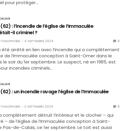
Noël pour protéger…
ALAIS
62) : l’incendie de l’église de l’Immaculée
tait-il criminel ?
TIANOPHOBIE
4 SEPTEMBRE 2024
0
été arrêté en lien avec l’incendie qui a complètement
lise de l’Immaculée conception à Saint-Omer dans le
s le soir du 1er septembre. Le suspect, né en 1985, est
our incendies criminels…
ALAIS
62) : un incendie ravage l’église de l’Immaculée
TIANOPHOBIE
2 SEPTEMBRE 2024
0
a complètement détruit l’intérieur et le clocher – qui
ré – de l’église de l’Immaculée conception à Saint-
 Pas-de-Calais, ce 1er septembre. Le toit est aussi