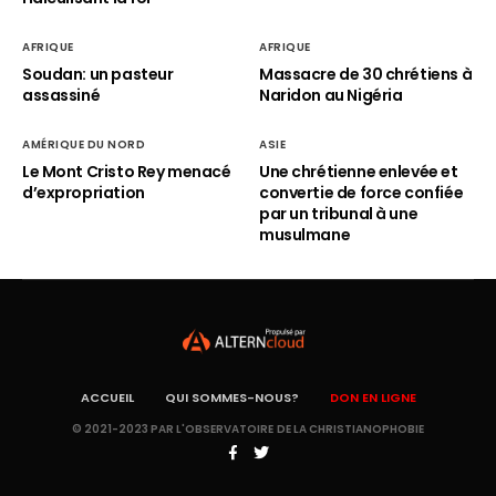
AFRIQUE
AFRIQUE
Soudan: un pasteur
Massacre de 30 chrétiens à
assassiné
Naridon au Nigéria
AMÉRIQUE DU NORD
ASIE
Le Mont Cristo Rey menacé
Une chrétienne enlevée et
d’expropriation
convertie de force confiée
par un tribunal à une
musulmane
ACCUEIL
QUI SOMMES-NOUS?
DON EN LIGNE
© 2021-2023 PAR L'OBSERVATOIRE DE LA CHRISTIANOPHOBIE