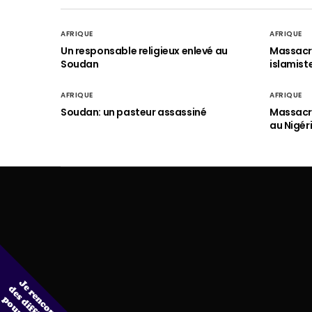
AFRIQUE
AFRIQUE
Un responsable religieux enlevé au
Massacre
Soudan
islamist
AFRIQUE
AFRIQUE
Soudan: un pasteur assassiné
Massacre
au Nigér