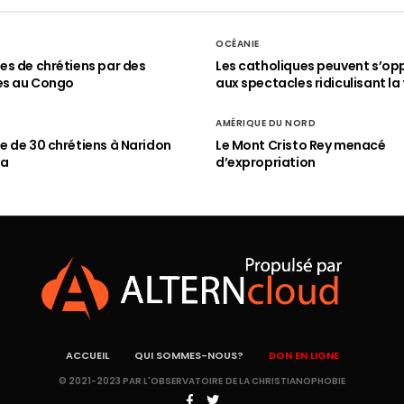
OCÉANIE
s de chrétiens par des
Les catholiques peuvent s’op
es au Congo
aux spectacles ridiculisant la 
AMÉRIQUE DU NORD
 de 30 chrétiens à Naridon
Le Mont Cristo Rey menacé
ia
d’expropriation
ACCUEIL
QUI SOMMES-NOUS?
DON EN LIGNE
© 2021-2023 PAR L'OBSERVATOIRE DE LA CHRISTIANOPHOBIE