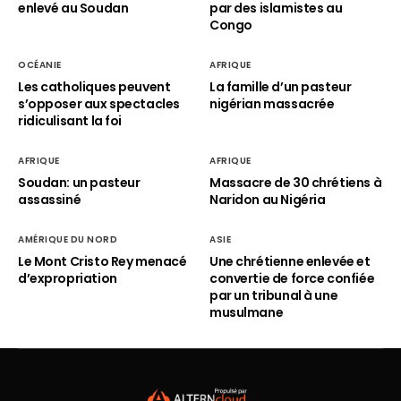
enlevé au Soudan
par des islamistes au
Congo
OCÉANIE
AFRIQUE
Les catholiques peuvent
La famille d’un pasteur
s’opposer aux spectacles
nigérian massacrée
ridiculisant la foi
AFRIQUE
AFRIQUE
Soudan: un pasteur
Massacre de 30 chrétiens à
assassiné
Naridon au Nigéria
AMÉRIQUE DU NORD
ASIE
Le Mont Cristo Rey menacé
Une chrétienne enlevée et
d’expropriation
convertie de force confiée
par un tribunal à une
musulmane