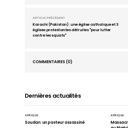
ARTICLE PRÉCÉDENT
Karachi (Pakistan) : une église catholique et 3
églises protestantes détruites "pour lutter
contre les squats"
COMMENTAIRES
(0)
Dernières actualités
AFRIQUE
AFRIQUE
Soudan: un pasteur assassiné
Massacre
au Nigér