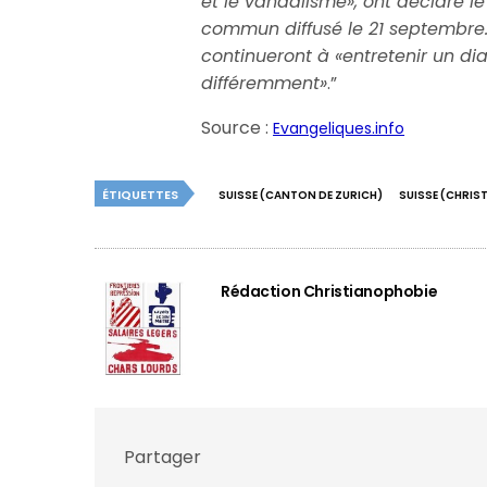
et le vandalisme», ont déclaré l
commun diffusé le 21 septembre. 
continueront à «entretenir un d
différemment»
.”
Source :
Evangeliques.info
ÉTIQUETTES
SUISSE (CANTON DE ZURICH)
SUISSE (CHRIS
Rédaction Christianophobie
Partager