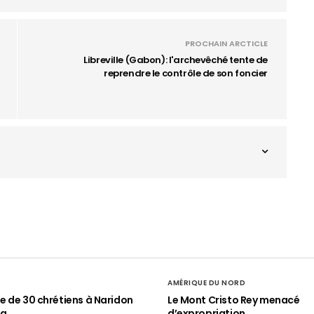
PROCHAIN ARCTICLE
Libreville (Gabon): l'archevêché tente de
reprendre le contrôle de son foncier
AMÉRIQUE DU NORD
 de 30 chrétiens à Naridon
Le Mont Cristo Rey menacé
ia
d’expropriation