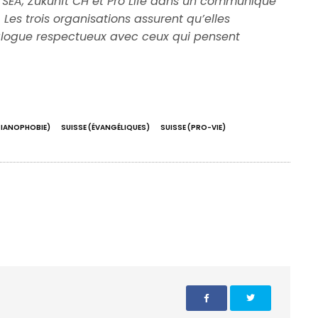
e SEA, Zukunft CH et Pro Life dans un communiqué
Les trois organisations assurent qu’elles
ialogue respectueux avec ceux qui pensent
TIANOPHOBIE)
SUISSE (ÉVANGÉLIQUES)
SUISSE (PRO-VIE)