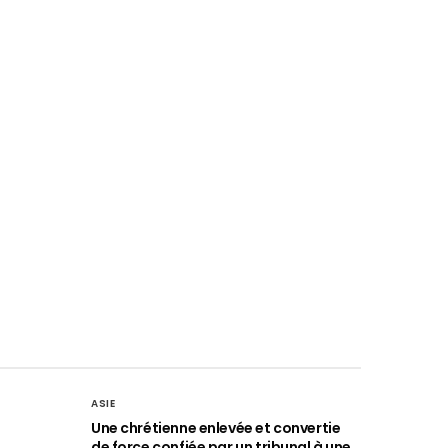
ASIE
Une chrétienne enlevée et convertie
de force confiée par un tribunal à une