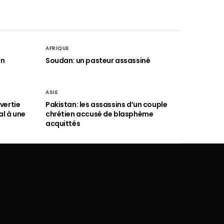
AFRIQUE
an
Soudan: un pasteur assassiné
ASIE
vertie
Pakistan: les assassins d’un couple
al à une
chrétien accusé de blasphème
acquittés