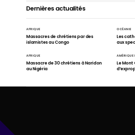
Dernières actualités
AFRIQUE
OCÉANIE
Massacres de chrétiens par des
Les cath
islamistes au Congo
aux spect
AFRIQUE
AMÉRIQUE
Massacre de 30 chrétiens à Naridon
Le Mont 
au Nigéria
d’exprop