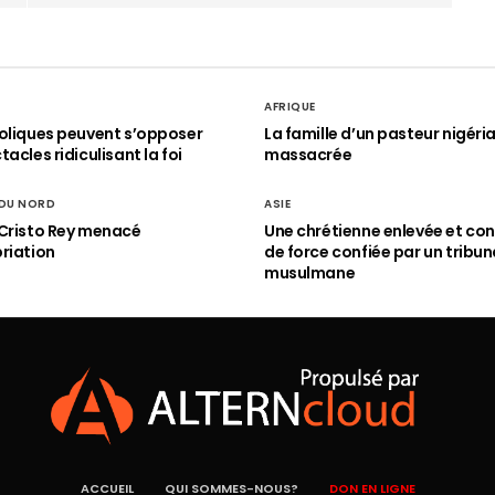
AFRIQUE
oliques peuvent s’opposer
La famille d’un pasteur nigéri
acles ridiculisant la foi
massacrée
 DU NORD
ASIE
Cristo Rey menacé
Une chrétienne enlevée et con
riation
de force confiée par un tribun
musulmane
ACCUEIL
QUI SOMMES-NOUS?
DON EN LIGNE