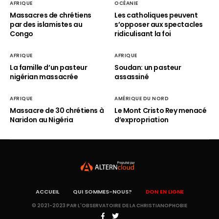
AFRIQUE
OCÉANIE
Massacres de chrétiens
Les catholiques peuvent
par des islamistes au
s’opposer aux spectacles
Congo
ridiculisant la foi
AFRIQUE
AFRIQUE
La famille d’un pasteur
Soudan: un pasteur
nigérian massacrée
assassiné
AFRIQUE
AMÉRIQUE DU NORD
Massacre de 30 chrétiens à
Le Mont Cristo Rey menacé
Naridon au Nigéria
d’expropriation
ACCUEIL
QUI SOMMES-NOUS?
DON EN LIGNE
© 2021-2023 PAR L'OBSERVATOIRE DE LA CHRISTIANOPHOBIE