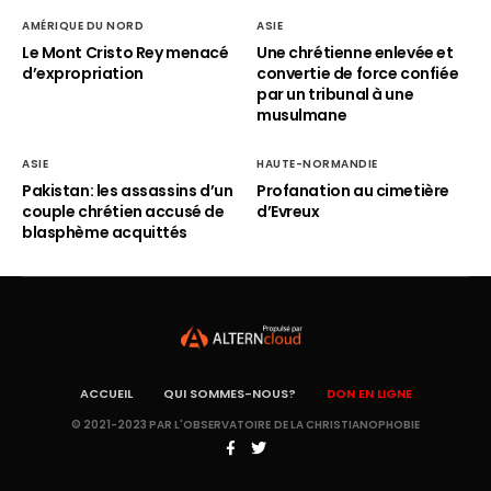
AMÉRIQUE DU NORD
ASIE
Le Mont Cristo Rey menacé
Une chrétienne enlevée et
d’expropriation
convertie de force confiée
par un tribunal à une
musulmane
ASIE
HAUTE-NORMANDIE
Pakistan: les assassins d’un
Profanation au cimetière
couple chrétien accusé de
d’Evreux
blasphème acquittés
ACCUEIL
QUI SOMMES-NOUS?
DON EN LIGNE
© 2021-2023 PAR L'OBSERVATOIRE DE LA CHRISTIANOPHOBIE