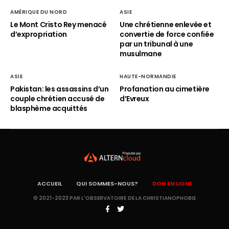
AMÉRIQUE DU NORD
ASIE
Le Mont Cristo Rey menacé
Une chrétienne enlevée et
d’expropriation
convertie de force confiée
par un tribunal à une
musulmane
ASIE
HAUTE-NORMANDIE
Pakistan: les assassins d’un
Profanation au cimetière
couple chrétien accusé de
d’Evreux
blasphème acquittés
ACCUEIL
QUI SOMMES-NOUS?
DON EN LIGNE
© 2021-2023 PAR L'OBSERVATOIRE DE LA CHRISTIANOPHOBIE