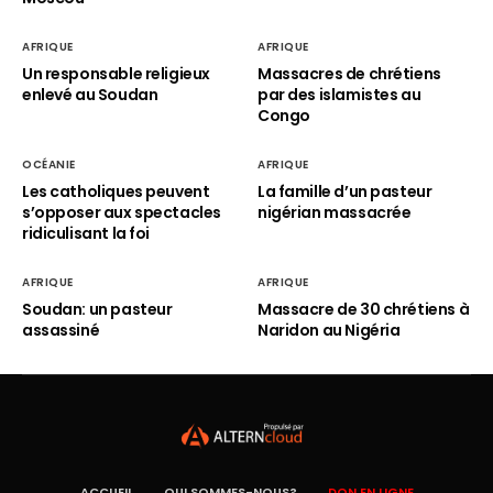
AFRIQUE
AFRIQUE
Un responsable religieux
Massacres de chrétiens
enlevé au Soudan
par des islamistes au
Congo
OCÉANIE
AFRIQUE
Les catholiques peuvent
La famille d’un pasteur
s’opposer aux spectacles
nigérian massacrée
ridiculisant la foi
AFRIQUE
AFRIQUE
Soudan: un pasteur
Massacre de 30 chrétiens à
assassiné
Naridon au Nigéria
ACCUEIL
QUI SOMMES-NOUS?
DON EN LIGNE