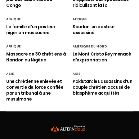
Congo
ridiculisant la foi
AFRIQUE
AFRIQUE
La famille d’un pasteur
Soudan: un pasteur
nigérian massacrée
assassiné
AFRIQUE
AMÉRIQUE DU NORD
Massacre de 30 chrétiens à
Le Mont Cristo Rey menacé
Naridon au Nigéria
d’expropriation
ASIE
ASIE
Une chrétienne enlevée et
Pakistan: les assassins d’un
convertie de force confiée
couple chrétien accusé de
par un tribunal à une
blasphème acquittés
musulmane