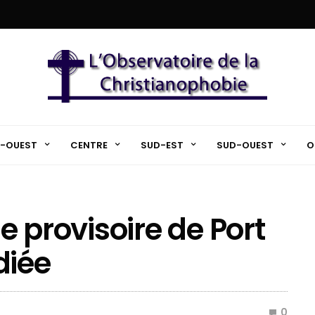
-OUEST
CENTRE
SUD-EST
SUD-OUEST
O
le provisoire de Port
diée
0