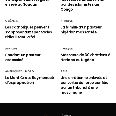
enlevé au Soudan
par des islamistes au
Congo
OCÉANIE
AFRIQUE
Les catholiques peuvent
La famille d’un pasteur
s’opposer aux spectacles
nigérian massacrée
ridiculisant la foi
AFRIQUE
AFRIQUE
Soudan: un pasteur
Massacre de 30 chrétiens à
assassiné
Naridon au Nigéria
AMÉRIQUE DU NORD
ASIE
Le Mont Cristo Rey menacé
Une chrétienne enlevée et
d’expropriation
convertie de force confiée
par un tribunal à une
musulmane