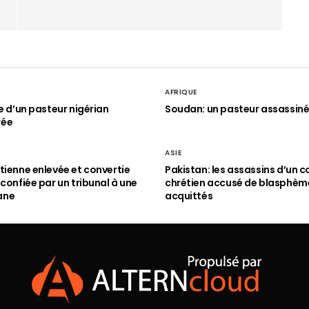
AFRIQUE
le d’un pasteur nigérian
Soudan: un pasteur assassin
rée
ASIE
tienne enlevée et convertie
Pakistan: les assassins d’un c
 confiée par un tribunal à une
chrétien accusé de blasphèm
ane
acquittés