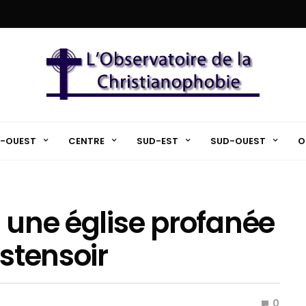
-OUEST
CENTRE
SUD-EST
SUD-OUEST
O
: une église profanée
ostensoir
0