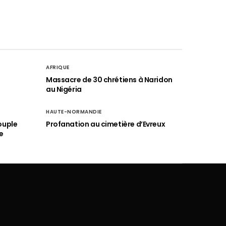
AFRIQUE
é
Massacre de 30 chrétiens à Naridon
au Nigéria
HAUTE-NORMANDIE
ouple
Profanation au cimetière d’Evreux
e