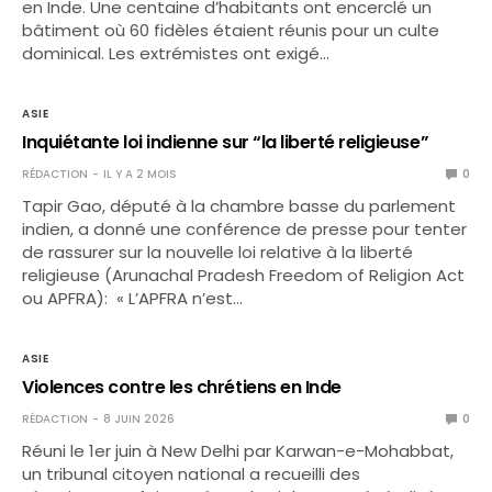
en Inde. Une centaine d’habitants ont encerclé un
bâtiment où 60 fidèles étaient réunis pour un culte
dominical. Les extrémistes ont exigé…
ASIE
Inquiétante loi indienne sur “la liberté religieuse”
RÉDACTION
IL Y A 2 MOIS
0
Tapir Gao, député à la chambre basse du parlement
indien, a donné une conférence de presse pour tenter
de rassurer sur la nouvelle loi relative à la liberté
religieuse (Arunachal Pradesh Freedom of Religion Act
ou APFRA): « L’APFRA n’est…
ASIE
Violences contre les chrétiens en Inde
RÉDACTION
8 JUIN 2026
0
Réuni le 1er juin à New Delhi par Karwan-e-Mohabbat,
un tribunal citoyen national a recueilli des