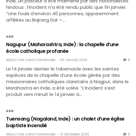
Inde, un pasteur a été malmené par des nationalistes
hindous ; l’incident n’a été rendu public que fin janvier.
“Une foule d’environ 40 personnes, apparemment
affiliées au Bajrang Dal —…
ASIE
Nagupur (Maharashtra, Inde) : la chapelle d’une
école catholique profanée
RÉDACTION CHRISTIANOPHOBIE
29 JANVIER 2026
0
Le 14 janvier dernier le tabernacle avec les saintes
espèces de la chapelle d’une école gérée par des
missionnaires catholiques claretains à Nagpur, dans le
Marahastra en Inde, a été volée. “L’incident s’est
produit vers minuit le 14 janvier à…
ASIE
Tuensang (Nagaland, Inde) : un chalet d’une église
baptiste incendié
RÉDACTION CHRISTIANOPHOBIE
13 DÉCEMBRE 2025
0