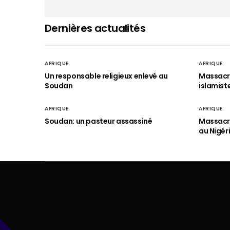
Dernières actualités
AFRIQUE
AFRIQUE
Un responsable religieux enlevé au
Massacre
Soudan
islamist
AFRIQUE
AFRIQUE
Soudan: un pasteur assassiné
Massacre
au Nigér