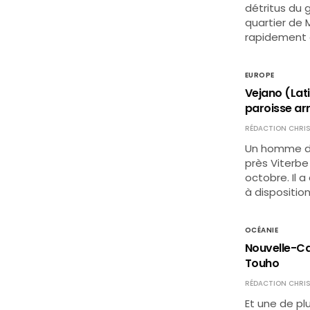
détritus du 
quartier de 
rapidement é
EUROPE
Vejano (Lati
paroisse ar
RÉDACTION CHRIS
Un homme de 
près Viterbe
octobre. Il 
à dispositio
OCÉANIE
Nouvelle-Cal
Touho
RÉDACTION CHRIS
Et une de plu