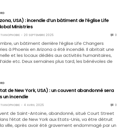
ORD
zona, USA) : incendie d’un bâtiment de l’église Life
obal Ministries
TIANOPHOBIE
20 SEPTEMBRE 2025
0
bre, un bâtiment derrière l’église Life Changers
ries à Phoenix en Arizona a été incendié. Il abritait une
elle et les locaux dédiés aux activités humanitaires,
 d’aide etc. Deux semaines plus tard, les bénévoles de
ORD
tat de New York, USA) : un couvent abandonné sera
s un incendie
TIANOPHOBIE
4 AVRIL 2025
0
vent de Saint-Antoine, abandonné, situé Court Street
ans l’état de New York aux Etats-Unis, va être détruit
 la ville, après avoir été gravement endommagé par un