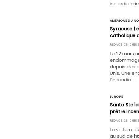
incendie cri
AMÉRIQUE DU N
Syracuse (ét
catholique 
RÉDACTION CHRIS
Le 22 mars u
endommagé l
depuis des a
Unis. Une en
l’incendie.…
EUROPE
Santo Stefan
prêtre ince
RÉDACTION CHRIS
La voiture d
au sud de l’