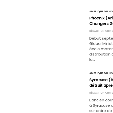
AMÉRIQUE DU N
Phoenix (Ari
Changers Gl
RÉDACTION CHRIS
Début septem
Global Minist
école matern
distribution
la…
AMÉRIQUE DU N
Syracuse (é
détruit aprè
RÉDACTION CHRIS
L’ancien cou
à Syracuse d
sur ordre de