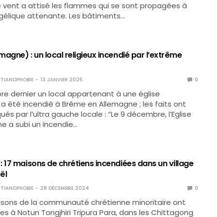
e vent a attisé les flammes qui se sont propagées à
ngélique attenante. Les bâtiments…
agne) : un local religieux incendié par l’extrême
TIANOPHOBIE
13 JANVIER 2025
0
e dernier un local appartenant à une église
a été incendié à Brême en Allemagne ; les faits ont
és par l’ultra gauche locale : “Le 9 décembre, l’Eglise
me a subi un incendie…
 17 maisons de chrétiens incendiées dans un village
ël
TIANOPHOBIE
28 DÉCEMBRE 2024
0
isons de la communauté chrétienne minoritaire ont
es à Notun Tongjhiri Tripura Para, dans les Chittagong