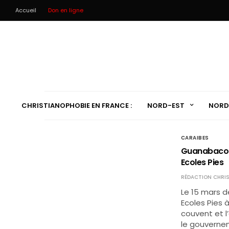
Accueil
Don en ligne
CHRISTIANOPHOBIE EN FRANCE :
NORD-EST
NORD
CARAIBES
Guanabacoa 
Ecoles Pies
RÉDACTION CHRIS
Le 15 mars d
Ecoles Pies 
couvent et l
le gouvernem