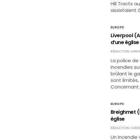
Hill Tracts a
assistaient 
EUROPE
Liverpool (
d’une église
RÉDACTION CHRIS
La police de
incendies su
brûlant le g
sont limités
Concernant
EUROPE
Breighmet (
église
RÉDACTION CHRIS
Un incendie 