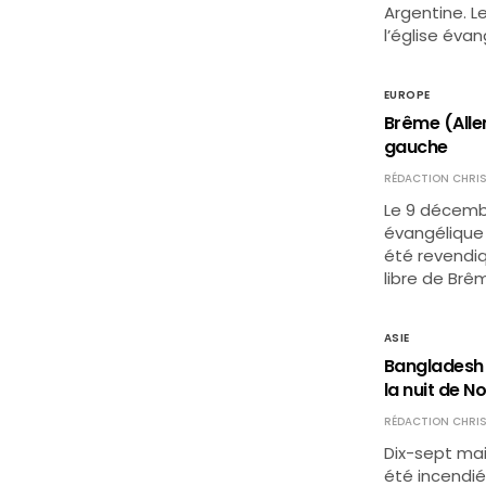
Argentine. L
l’église éva
EUROPE
Brême (Allem
gauche
RÉDACTION CHRIS
Le 9 décembr
évangélique 
été revendiqu
libre de Brê
ASIE
Bangladesh :
la nuit de No
RÉDACTION CHRIS
Dix-sept ma
été incendié