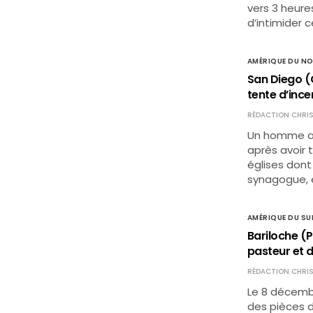
vers 3 heures
d’intimider c
AMÉRIQUE DU N
San Diego (
tente d’ince
RÉDACTION CHRIS
Un homme a é
après avoir 
églises dont 
synagogue, e
AMÉRIQUE DU SU
Bariloche (P
pasteur et 
RÉDACTION CHRIS
Le 8 décembr
des pièces d