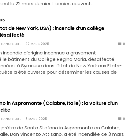
minel le 22 mars dernier. L’ancien couvent…
ORD
at de New York, USA) : incendie d’un collège
désaffecté
TIANOPHOBIE
27 MARS 2025
0
n incendie d’origine inconnue a gravement
e bâtiment du Collège Regina Maria, désaffecté
nnées, à Syracuse dans l’état de New York aux Etats-
quête a été ouverte pour déterminer les causes de
o in Aspromonte (Calabre, Italie) : la voiture d’un
ndiée
TIANOPHOBIE
8 MARS 2025
0
u prêtre de Santo Stefano in Aspromonte en Calabre,
Italie, Don Vincenzo Attisano, a été incendiée ce 3 mars