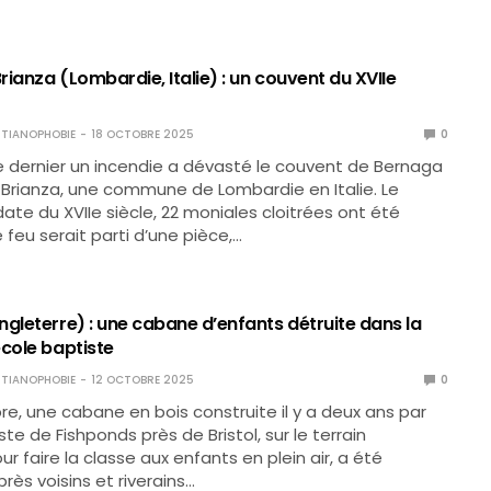
Brianza (Lombardie, Italie) : un couvent du XVIIe
TIANOPHOBIE
18 OCTOBRE 2025
0
e dernier un incendie a dévasté le couvent de Bernaga
a Brianza, une commune de Lombardie en Italie. Le
te du XVIIe siècle, 22 moniales cloitrées ont été
 feu serait parti d’une pièce,…
gleterre) : une cabane d’enfants détruite dans la
école baptiste
TIANOPHOBIE
12 OCTOBRE 2025
0
e, une cabane en bois construite il y a deux ans par
ste de Fishponds près de Bristol, sur le terrain
our faire la classe aux enfants en plein air, a été
près voisins et riverains…