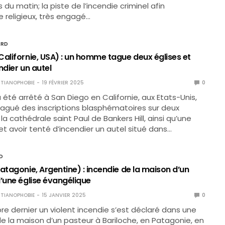
 du matin; la piste de l’incendie criminel afin
e religieux, très engagé…
ORD
Californie, USA) : un homme tague deux églises et
ndier un autel
TIANOPHOBIE
19 FÉVRIER 2025
0
té arrêté à San Diego en Californie, aux Etats-Unis,
tagué des inscriptions blasphématoires sur deux
la cathédrale saint Paul de Bankers Hill, ainsi qu’une
t avoir tenté d’incendier un autel situé dans…
D
atagonie, Argentine) : incendie de la maison d’un
d’une église évangélique
TIANOPHOBIE
15 JANVIER 2025
0
e dernier un violent incendie s’est déclaré dans une
e la maison d’un pasteur à Bariloche, en Patagonie, en