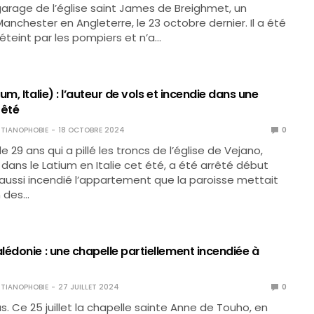
garage de l’église saint James de Breighmet, un
Manchester en Angleterre, le 23 octobre dernier. Il a été
teint par les pompiers et n’a…
um, Italie) : l’auteur de vols et incendie dans une
rêté
TIANOPHOBIE
18 OCTOBRE 2024
0
29 ans qui a pillé les troncs de l’église de Vejano,
 dans le Latium en Italie cet été, a été arrêté début
a aussi incendié l’appartement que la paroisse mettait
n des…
édonie : une chapelle partiellement incendiée à
TIANOPHOBIE
27 JUILLET 2024
0
s. Ce 25 juillet la chapelle sainte Anne de Touho, en