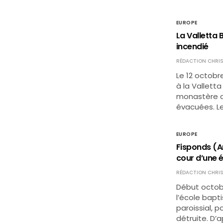
EUROPE
La Valletta 
incendié
RÉDACTION CHRIS
Le 12 octobr
à la Vallett
monastère da
évacuées. Le
EUROPE
Fisponds (An
cour d’une 
RÉDACTION CHRIS
Début octobr
l’école bapti
paroissial, p
détruite. D’a