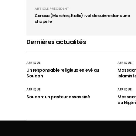
ARTICLE PRÉCÉDENT
Cerasa (Marches, Italie) : vol de cuivre dans une
chapelle
Dernières actualités
AFRIQUE
AFRIQUE
Un responsable religieux enlevé au
Massacre
Soudan
islamist
AFRIQUE
AFRIQUE
Soudan: un pasteur assassiné
Massacre
au Nigér