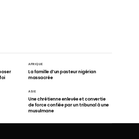
AFRIQUE
poser
La famille d’un pasteur nigérian
foi
massacrée
ASIE
Une chrétienne enlevée et convertie
de force confiée par un tribunal à une
musulmane