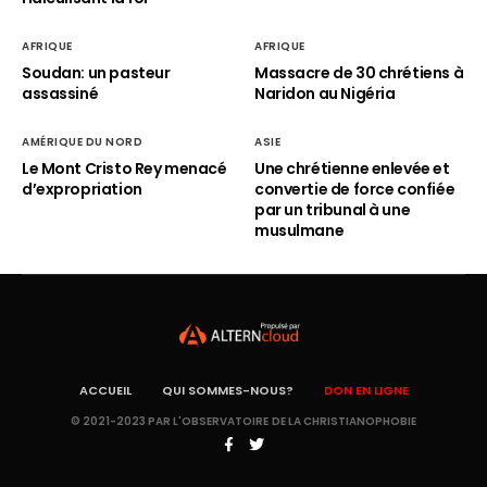
AFRIQUE
AFRIQUE
Soudan: un pasteur
Massacre de 30 chrétiens à
assassiné
Naridon au Nigéria
AMÉRIQUE DU NORD
ASIE
Le Mont Cristo Rey menacé
Une chrétienne enlevée et
d’expropriation
convertie de force confiée
par un tribunal à une
musulmane
ACCUEIL
QUI SOMMES-NOUS?
DON EN LIGNE
© 2021-2023 PAR L'OBSERVATOIRE DE LA CHRISTIANOPHOBIE